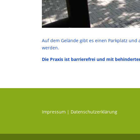
Auf dem Gelände gibt es einen Parkplatz und
werden.
Die Praxis ist barrierefrei und mit behinder
Impressum
|
Datenschutzerklärung