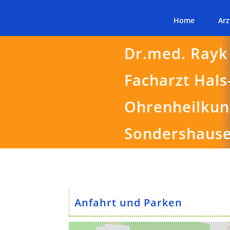
Home
Arz
Dr.med. Rayk
Facharzt Hals
Ohrenheilku
Sondershaus
Anfahrt und Parken