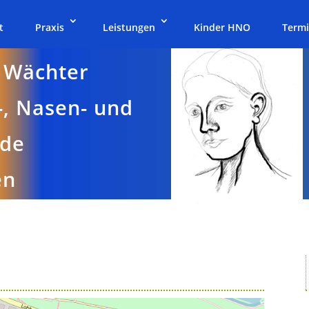
t
Praxis
Leistungen
Kinder HNO
Termi
 Wächter
-, Nasen- und
nde
en